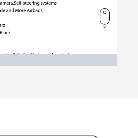
Camera,Self-steering systems
ide and More Airbags
arz
 Black
ollen 3,0-Liter-Reihensechszylinder-
ic, M Sportpaket und hochwertiger
gleiter für Alltag und Langstrecke.-
daptiver Tempomat (ACC) sowie das
g über adaptive LED-Scheinwerfer,
-Leichtmetallräder und zahlreiche
er optischen Aufbereitung vor
toßfänger ersetzt.
km am 15.05.2025 erfolgt.