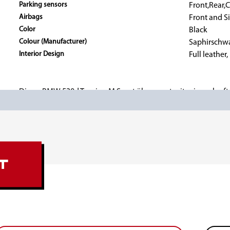
Parking sensors
Front,Rear,
Airbags
Front and S
Color
Black
Colour (Manufacturer)
Saphirschw
Interior Design
Full leather,
Dieser BMW 530d Touring M Sport überzeugt mit seinem kraftv
Diesel und 265 PS. Die Kombination aus Saphirschwarz Metall
Volllederausstattung macht den Premium-Kombi zum idealen Be
---
Absolute Highlights
: Panorama-Glasdach, Head-Up Display, a
Volldigitale Kombiinstrument. Zusätzlich verfügt das Fahrzeu
T
Rückfahrkamera mit Parkassistent, HiFi-Soundsystem, 19-Zoll
Komfort- und Assistenzsysteme.----ZUSTAND & DETAILS:
• Sehr guter optischer und technischer Allgemeinzustand.
•
Unfallfreies, deutsches Fahrzeug.
Ehemals wurde im Rahmen d
Übergabe an den letzten Eigentümer durch BMW der vordere S
•
Scheckheftgepflegt bei BMW
. Letzter Service ist bei 87.475 