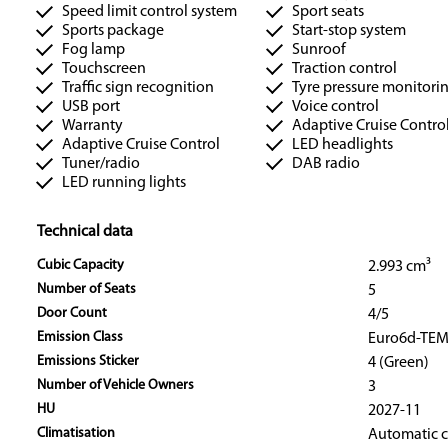
Speed limit control system
Sport seats
Sports package
Start-stop system
Fog lamp
Sunroof
Touchscreen
Traction control
Traffic sign recognition
Tyre pressure monitori
USB port
Voice control
Warranty
Adaptive Cruise Contro
Adaptive Cruise Control
LED headlights
Tuner/radio
DAB radio
LED running lights
Technical data
Cubic Capacity
2.993 cm³
Number of Seats
5
Door Count
4/5
Emission Class
Euro6d-TE
Emissions Sticker
4 (Green)
Number of Vehicle Owners
3
HU
2027-11
Climatisation
Automatic c