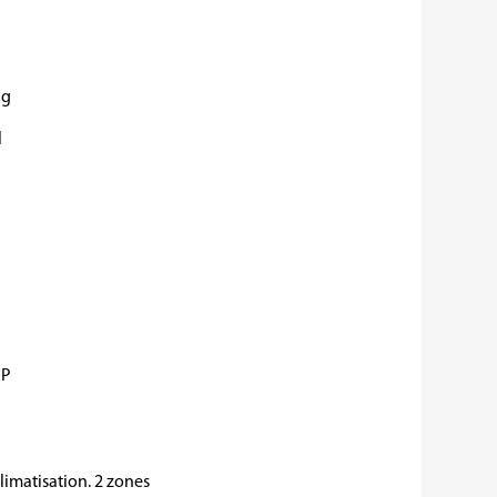
ng
l
MP
limatisation. 2 zones