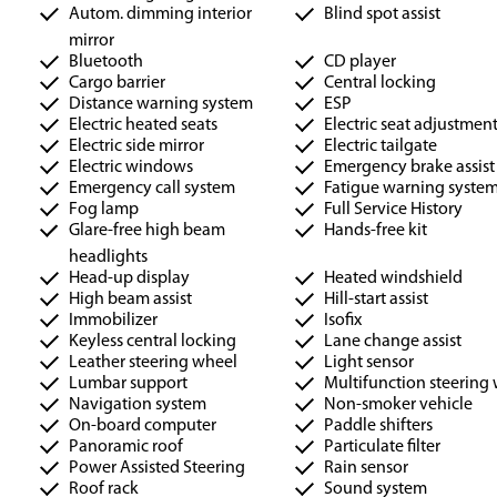
Autom. dimming interior
Blind spot assist
mirror
Bluetooth
CD player
Cargo barrier
Central locking
Distance warning system
ESP
Electric heated seats
Electric seat adjustmen
Electric side mirror
Electric tailgate
Electric windows
Emergency brake assist
Emergency call system
Fatigue warning syste
Fog lamp
Full Service History
Glare-free high beam
Hands-free kit
headlights
Head-up display
Heated windshield
High beam assist
Hill-start assist
Immobilizer
Isofix
Keyless central locking
Lane change assist
Leather steering wheel
Light sensor
Lumbar support
Multifunction steering
Navigation system
Non-smoker vehicle
On-board computer
Paddle shifters
Panoramic roof
Particulate filter
Power Assisted Steering
Rain sensor
Roof rack
Sound system