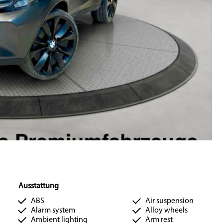
Ausstattung
ABS
Air suspension
Alarm system
Alloy wheels
Ambient lighting
Arm rest