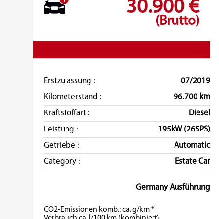
30.900 €
(Brutto)
Erstzulassung :
07/2019
Kilometerstand :
96.700 km
Kraftstoffart :
Diesel
Leistung :
195kW (265PS)
Getriebe :
Automatic
Category :
Estate Car
Germany Ausführung
CO2-Emissionen komb.: ca. g/km *
Verbrauch ca. l/100 km (kombiniert)