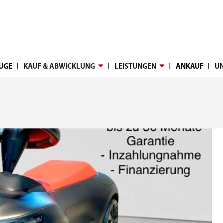
Ι
Ι
Ι
Ι
UGE
KAUF & ABWICKLUNG
LEISTUNGEN
ANKAUF
U